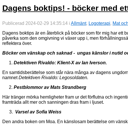
Dagens boktips! - böcker med e
Publicerad 2024-02-29 14:35:14 i
Allmänt
,
Logoterapi
,
Mat oc
Dagens boktips är en återblick på böcker som för mig har ett bu
påverka som den omgivning vi växer upp i, men förhållningssätte
reflektera över.
Böcker om vänskap och saknad - ungas känslor i nutid o
Detektiven Rivaldo: Klient-X av Ian Iverson.
En samtidsberättelse som står nära många av dagens ungdomar oc
namnet
Detektiven Rivaldo: Legosoldaten.
Pestblommor av Mats Strandberg
Här tränger mörka hemligheter fram ur det förflutna och ingenti
framträda allt mer och sanningen dras fram i ljuset.
3.
Varsel av Sofia Weiss
Den andra boken om Moa. En känslosam berättelse om vänskap, 