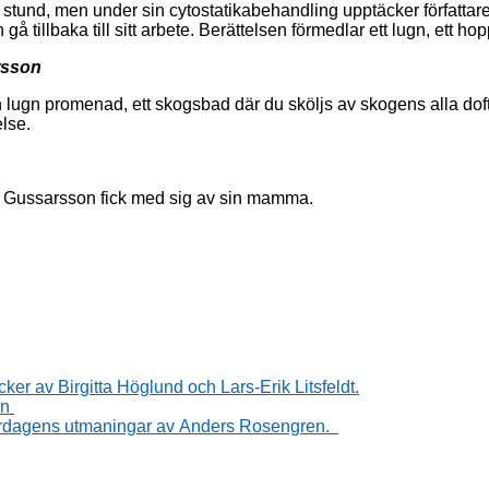
en stund, men under sin cytostatikabehandling upptäcker författare
 tillbaka till sitt arbete. Berättelsen förmedlar ett lugn, ett hopp
rsson
n lugn promenad, ett skogsbad där du sköljs av skogens alla dof
lse.
Gussarsson fick med sig av sin mamma.
ker av Birgitta Höglund och Lars-Erik Litsfeldt.
on
h vardagens utmaningar av Anders Rosengren.