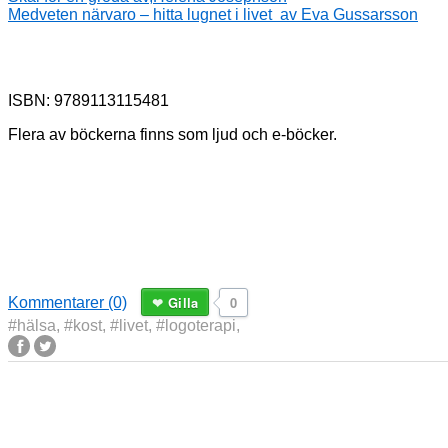
Medveten närvaro – hitta lugnet i livet av Eva Gussarsson
ISBN:
9789113115481
Flera av böckerna finns som ljud och e-böcker.
Gilla
0
Kommentarer (0)
#hälsa
,
#kost
,
#livet
,
#logoterapi
,