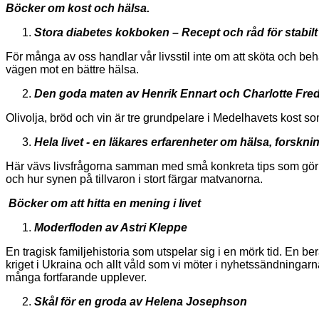
Böcker om kost och hälsa.
Stora
diabetes kokboken –
Recept och råd för stabil
För många av oss handlar vår livsstil inte om att sköta och beha
vägen mot en bättre hälsa.
Den goda maten
av
Henrik Ennart
och
Charlotte Fre
Olivolja, bröd och vin är tre grundpelare i Medelhavets kost s
Hela livet - en läkares erfarenheter om hälsa, fors
Här vävs livsfrågorna samman med små konkreta tips som gör d
och hur synen på tillvaron i stort färgar matvanorna.
Böcker om att hitta en mening i livet
Moderfloden av Astri Kleppe
En tragisk familjehistoria som utspelar sig i en mörk tid. En ber
kriget i Ukraina och allt våld som vi möter i nyhetssändninga
många fortfarande upplever.
Skål för en groda
av
Helena Josephson