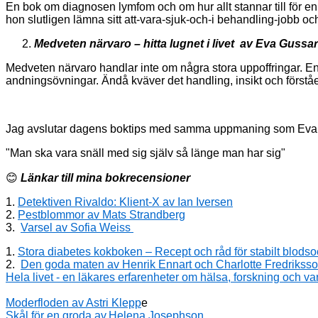
En bok om diagnosen
lymfom och om hur allt
stannar till för 
hon slutligen lämna sitt att-vara-sjuk-och-i behandling-jobb och gå
Medveten närvaro – hitta lugnet i livet av
Eva Gussa
Medveten närvaro
handlar inte om några stora uppoffringar. E
andningsövningar. Ändå kväver det handling, insikt och förståe
Jag avslutar dagens boktips med samma uppmaning som Eva 
"Man ska vara snäll med sig själv så länge man har sig"
😊
Länkar till mina bokrecensioner
1.
Detektiven Rivaldo: Klient-X av Ian Iversen
2.
Pestblommor av Mats Strandberg
3.
Varsel av Sofia Weiss
1.
Stora diabetes kokboken – Recept och råd för stabilt blodsoc
2.
Den goda maten av Henrik Ennart och Charlotte Fredrikss
Hela livet - en läkares erfarenheter om hälsa, forskning oc
Moderfloden av Astri Klepp
e
Skål för en groda av,Helena Josephson