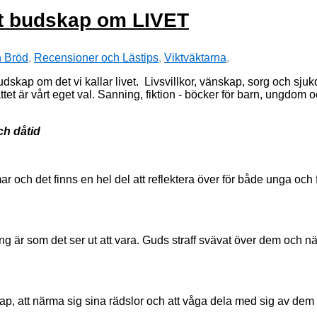
tt budskap om LIVET
h Bröd
,
Recensioner och Lästips
,
Viktväktarna
,
dskap om det vi kallar livet. Livsvillkor, vänskap, sorg och sjuk
t är vårt eget val. Sanning, fiktion - böcker för barn, ungdom oc
ch dåtid
h det finns en hel del att reflektera över för både unga och fö
ng är som det ser ut att vara. Guds straff svävat över dem och n
att närma sig sina rädslor och att våga dela med sig av dem ti