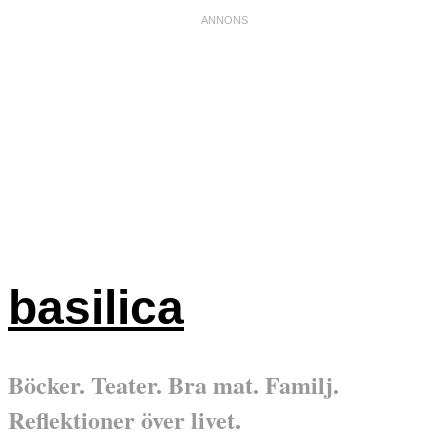
basilica
Böcker. Teater. Bra mat. Familj.
Reflektioner över livet.