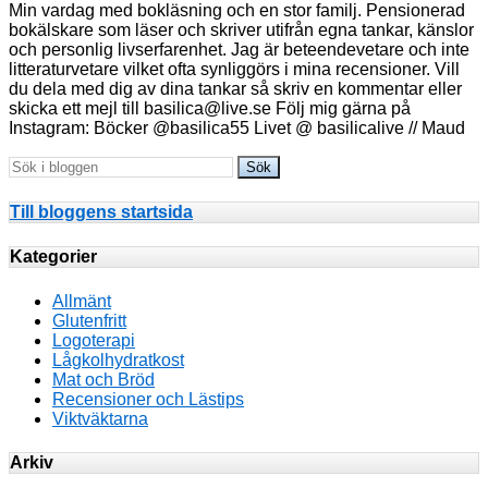
Min vardag med bokläsning och en stor familj. Pensionerad
bokälskare som läser och skriver utifrån egna tankar, känslor
och personlig livserfarenhet. Jag är beteendevetare och inte
litteraturvetare vilket ofta synliggörs i mina recensioner. Vill
du dela med dig av dina tankar så skriv en kommentar eller
skicka ett mejl till basilica@live.se Följ mig gärna på
Instagram: Böcker @basilica55 Livet @ basilicalive // Maud
Till bloggens startsida
Kategorier
Allmänt
Glutenfritt
Logoterapi
Lågkolhydratkost
Mat och Bröd
Recensioner och Lästips
Viktväktarna
Arkiv