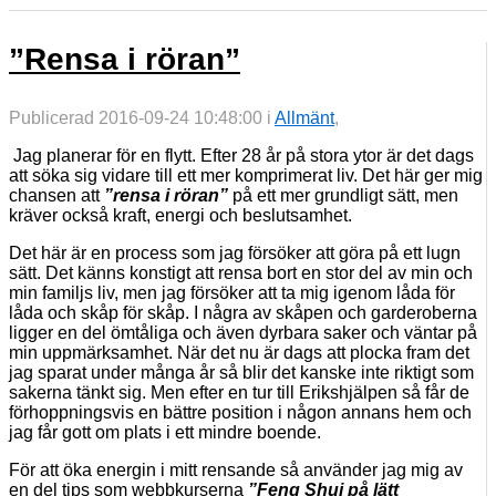
”Rensa i röran”
Publicerad 2016-09-24 10:48:00 i
Allmänt
,
Jag planerar för en flytt. Efter 28 år på stora ytor är det dags
att söka sig vidare till ett mer komprimerat liv. Det här ger mig
chansen att
”rensa i röran”
på ett mer grundligt sätt, men
kräver också kraft, energi och beslutsamhet.
Det här är en process som jag försöker att göra på ett lugn
sätt. Det känns konstigt att rensa bort en stor del av min och
min familjs liv, men jag försöker att ta mig igenom låda för
låda och skåp för skåp. I några av skåpen och garderoberna
ligger en del ömtåliga och även dyrbara saker och väntar på
min uppmärksamhet. När det nu är dags att plocka fram det
jag sparat under många år så blir det kanske inte riktigt som
sakerna tänkt sig. Men efter en tur till Erikshjälpen så får de
förhoppningsvis en bättre position i någon annans hem och
jag får gott om plats i ett mindre boende.
För att öka energin i mitt rensande så använder jag mig av
en del tips som webbkurserna
”Feng Shui på lätt