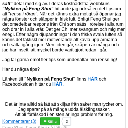
sätt”
delar med sig av. I deras kostnadsfria webbkurs
"Nyfiken på Feng Shui"
hittande jag också en del tips om
att "
rensa i röran"
. När det känns extra motigt så öppnar jag
några fönster och släpper in frisk luft. Enligt Feng Shui ger
det omedelbar respons från Chi som sätts i rörelse i alla rum
och drar in i alla vrår. Det ger Chi mer svängrum och mig mer
enegi. Efter några djupandningar i den friska svala luften så
känns det faktiskt mer motiverande att kavla upp ärmarna
och sätta igång igen. Men tiden går, skåpen är många och
jag har insett att mycket borde varit gjort redan i går.
Jag tar gärna emot fler tips som underlättar min rensning!
Har du några tips?
Länken till
”Nyfiken på Feng Shui”
finns
HÄR
och
Facebooksidan hittar du
HÄR
.
Det är inte alltid så lätt att skiljas från saker man tycker om.
Jag sparar på så många udda älsklingssaker.
Att bli förälskad i en sten är inga problem för mig.
Gilla
2
Kommentarer (3)
Feng Shui
,
Feng Shui på lätt sätt
,