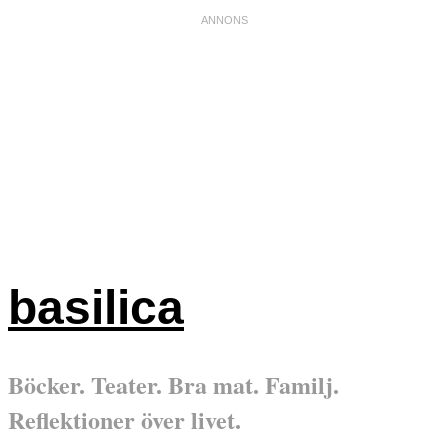
basilica
Böcker. Teater. Bra mat. Familj.
Reflektioner över livet.