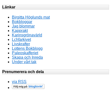
Länkar
Birgitta Höglunds mat
Bokbloggar
Jag blommar
Kapprakt
Karinsgrönavärld
Lchfarkivet
Livskrafter
Lottens Bokblogg
Paleoskafferiet
Skapa och Inreda
Under vårt tak
Prenumerera och dela
via RSS