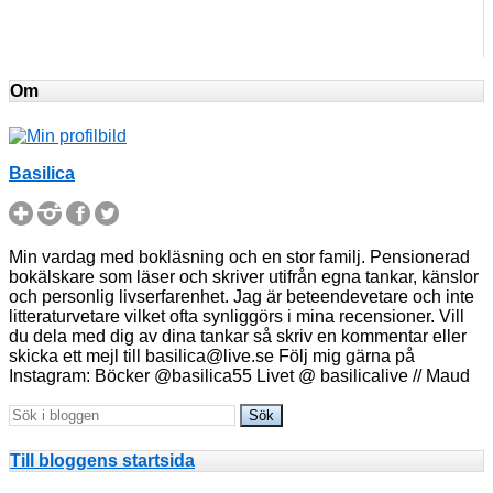
Om
Basilica
Min vardag med bokläsning och en stor familj. Pensionerad
bokälskare som läser och skriver utifrån egna tankar, känslor
och personlig livserfarenhet. Jag är beteendevetare och inte
litteraturvetare vilket ofta synliggörs i mina recensioner. Vill
du dela med dig av dina tankar så skriv en kommentar eller
skicka ett mejl till basilica@live.se Följ mig gärna på
Instagram: Böcker @basilica55 Livet @ basilicalive // Maud
Till bloggens startsida