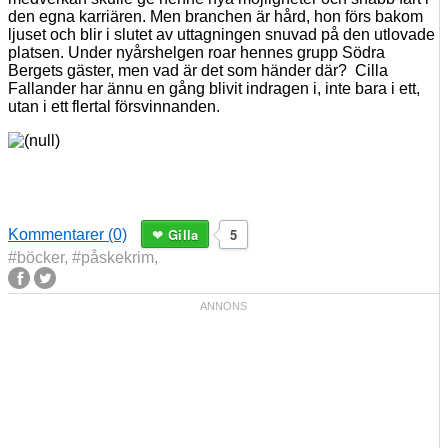
den egna karriären. Men branchen är hård, hon förs bakom
ljuset och blir i slutet av uttagningen snuvad på den utlovade
platsen. Under nyårshelgen roar hennes grupp Södra
Bergets gäster, men vad är det som händer där?
Cilla
Fallander har ännu en gång blivit indragen i, inte bara i ett,
utan i ett flertal försvinnanden.
Gilla
5
Kommentarer (0)
#böcker
,
#påskekrim
,