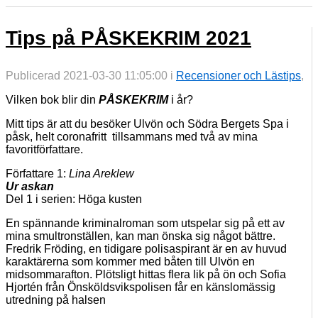
Tips på PÅSKEKRIM 2021
Publicerad 2021-03-30 11:05:00 i
Recensioner och Lästips
,
Vilken bok blir din
PÅSKEKRIM
i år?
Mitt tips är att du besöker Ulvön och Södra Bergets Spa i
påsk, helt coronafritt tillsammans med två av mina
favoritförfattare.
Författare 1:
Lina Areklew
Ur askan
Del 1 i serien: Höga kusten
En spännande kriminalroman som utspelar sig på ett av
mina smultronställen, kan man önska sig något bättre.
Fredrik Fröding, en tidigare polisaspirant är en av huvud
karaktärerna som kommer med båten till Ulvön en
midsommarafton. Plötsligt hittas flera lik på ön och Sofia
Hjortén från Önsköldsvikspolisen får en känslomässig
utredning på halsen