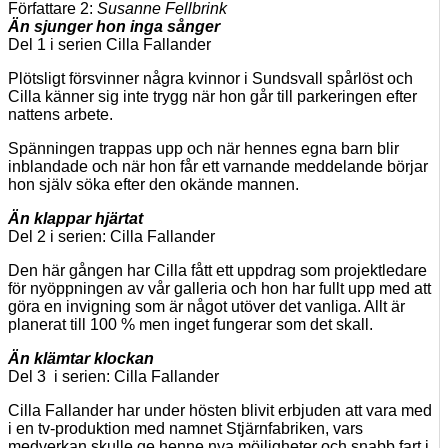
Författare 2:
Susanne Fellbrink
Än sjunger hon inga sånger
Del 1 i serien Cilla Fallander
Plötsligt försvinner några kvinnor i Sundsvall spårlöst och
Cilla känner sig inte trygg när hon går till parkeringen efter
nattens arbete.
Spänningen trappas upp och när hennes egna barn blir
inblandade och när hon får ett varnande meddelande börjar
hon själv söka efter den okände mannen.
Än klappar hjärtat
Del 2 i serien: Cilla Fallander
Den här gången har Cilla fått ett uppdrag som projektledare
för nyöppningen av vår galleria och hon har fullt upp med att
göra en invigning som är något utöver det vanliga. Allt är
planerat till 100 % men inget fungerar som det skall.
Än klämtar klockan
Del 3 i serien: Cilla Fallander
Cilla Fallander har under hösten blivit erbjuden att vara med
i en tv-produktion med namnet Stjärnfabriken, vars
medverkan skulle ge henne nya möjligheter och snabb fart i