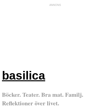
basilica
Böcker. Teater. Bra mat. Familj.
Reflektioner över livet.