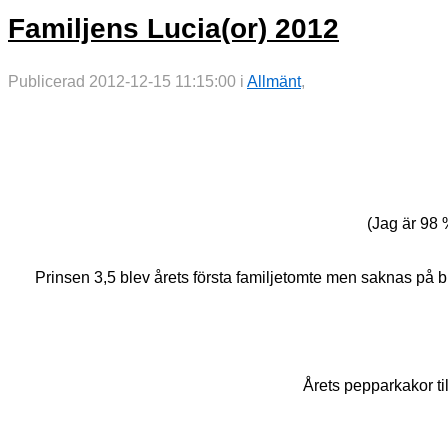
Familjens Lucia(or) 2012
Publicerad 2012-12-15 11:15:00 i
Allmänt
,
(Jag är 98 %
Prinsen 3,5 blev årets första familjetomte men saknas på bild
Årets pepparkakor t