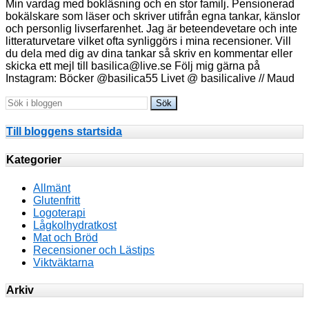
Min vardag med bokläsning och en stor familj. Pensionerad
bokälskare som läser och skriver utifrån egna tankar, känslor
och personlig livserfarenhet. Jag är beteendevetare och inte
litteraturvetare vilket ofta synliggörs i mina recensioner. Vill
du dela med dig av dina tankar så skriv en kommentar eller
skicka ett mejl till basilica@live.se Följ mig gärna på
Instagram: Böcker @basilica55 Livet @ basilicalive // Maud
Till bloggens startsida
Kategorier
Allmänt
Glutenfritt
Logoterapi
Lågkolhydratkost
Mat och Bröd
Recensioner och Lästips
Viktväktarna
Arkiv