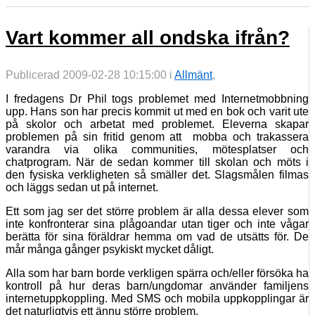
Vart kommer all ondska ifrån?
Publicerad 2009-02-28 10:15:00 i
Allmänt
,
I fredagens Dr Phil togs problemet med Internetmobbning
upp. Hans son har precis kommit ut med en bok och varit ute
på skolor och arbetat med problemet. Eleverna skapar
problemen på sin fritid genom att mobba och trakassera
varandra via olika communities, mötesplatser och
chatprogram. När de sedan kommer till skolan och möts i
den fysiska verkligheten så smäller det. Slagsmålen filmas
och läggs sedan ut på internet.
Ett som jag ser det större problem är alla dessa elever som
inte konfronterar sina plågoandar utan tiger och inte vågar
berätta för sina föräldrar hemma om vad de utsätts för. De
mår många gånger psykiskt mycket dåligt.
Alla som har barn borde verkligen spärra och/eller försöka ha
kontroll på hur deras barn/ungdomar använder familjens
internetuppkoppling. Med SMS och mobila uppkopplingar är
det naturligtvis ett ännu större problem.