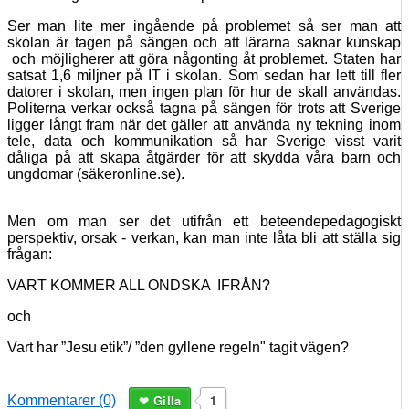
Ser man lite mer ingående på problemet så ser man att
skolan är tagen på sängen och att lärarna saknar kunskap
och möjligherer att göra någonting åt problemet. Staten har
satsat 1,6 miljner på IT i skolan. Som sedan har lett till fler
datorer i skolan, men ingen plan för hur de skall användas.
Politerna verkar också tagna på sängen för trots att Sverige
ligger långt fram när det gäller att använda ny tekning inom
tele, data och kommunikation så har Sverige visst varit
dåliga på att skapa åtgärder för att skydda våra barn och
ungdomar (säkeronline.se).
Men om man ser det utifrån ett beteendepedagogiskt
perspektiv, orsak - verkan, kan man inte låta bli att ställa sig
frågan:
VART KOMMER ALL ONDSKA IFRÅN?
och
Vart har ”Jesu etik”/ ”den gyllene regeln" tagit vägen?
Gilla
1
Kommentarer (0)