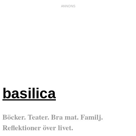
basilica
Böcker. Teater. Bra mat. Familj.
Reflektioner över livet.