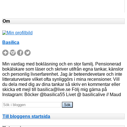
Om
Basilica
Min vardag med bokläsning och en stor familj. Pensionerad
bokälskare som läser och skriver utifrån egna tankar, känslor
och personlig livserfarenhet. Jag är beteendevetare och inte
litteraturvetare vilket ofta synliggörs i mina recensioner. Vill
du dela med dig av dina tankar så skriv en kommentar eller
skicka ett mejl till basilica@live.se Följ mig gärna på
Instagram: Böcker @basilica55 Livet @ basilicalive // Maud
Till bloggens startsida