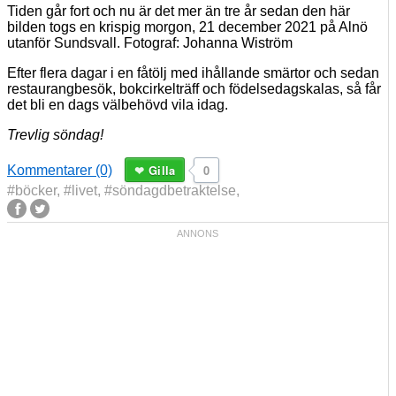
Tiden går fort och nu är det mer än tre år sedan den här
bilden togs en krispig morgon, 21 december 2021 på Alnö
utanför Sundsvall. Fotograf: Johanna Wiström
Efter flera dagar i en fåtölj med ihållande smärtor och sedan
restaurangbesök, bokcirkelträff och födelsedagskalas, så får
det bli en dags välbehövd vila idag.
Trevlig söndag!
Gilla
0
Kommentarer (0)
#böcker
,
#livet
,
#söndagdbetraktelse
,