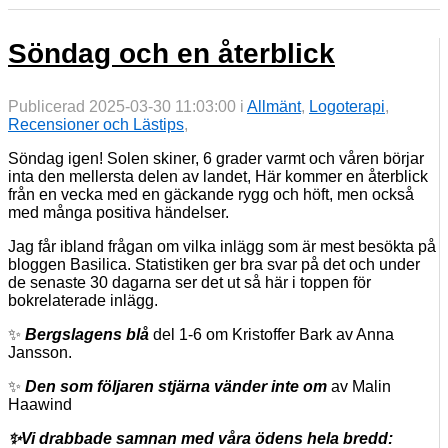
Söndag och en återblick
Publicerad 2025-03-30 11:03:00 i
Allmänt
,
Logoterapi
,
Recensioner och Lästips
,
Söndag igen! Solen skiner, 6 grader varmt och våren börjar
inta den mellersta delen av landet, Här kommer en återblick
från en vecka med en gäckande rygg och höft, men också
med många positiva händelser.
Jag får ibland frågan om vilka inlägg som är mest besökta på
bloggen Basilica. Statistiken ger bra svar på det och under
de senaste 30 dagarna ser det ut så här i toppen för
bokrelaterade inlägg.
✨
Bergslagens blå
del 1-6 om Kristoffer Bark av Anna
Jansson.
✨
Den som följaren stjärna vänder inte om
av Malin
Haawind
✨Vi drabbade samnan med våra ödens hela bredd: