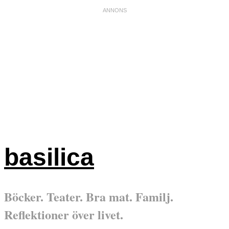
basilica
Böcker. Teater. Bra mat. Familj.
Reflektioner över livet.