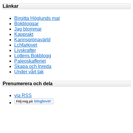
Länkar
Birgitta Höglunds mat
Bokbloggar
Jag blommar
Kapprakt
Karinsgrönavärld
Lchfarkivet
Livskrafter
Lottens Bokblogg
Paleoskafferiet
Skapa och Inreda
Under vårt tak
Prenumerera och dela
via RSS