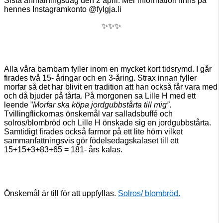
Sista anmälningsdag den 2 april. Mer information finns på
hennes Instagramkonto @fylgja.li
✨✨✨
Alla våra barnbarn fyller inom en mycket kort tidsrymd. I går
firades två 15- åringar och en 3-åring. Strax innan fyller
morfar så det har blivit en tradition att han också får vara med
och då bjuder på tårta. På morgonen sa Lille H med ett
leende ”
Morfar ska köpa jordgubbstårta till mig”
.
Tvillingflickornas önskemål var salladsbuffé och
solros/blombröd och Lille H önskade sig en jordgubbstårta.
Samtidigt firades också farmor på ett lite hörn vilket
sammanfattningsvis gör födelsedagskalaset till ett
15+15+3+83+65 = 181- års kalas.
Önskemål är till för att uppfyllas.
Solros/ blombröd.