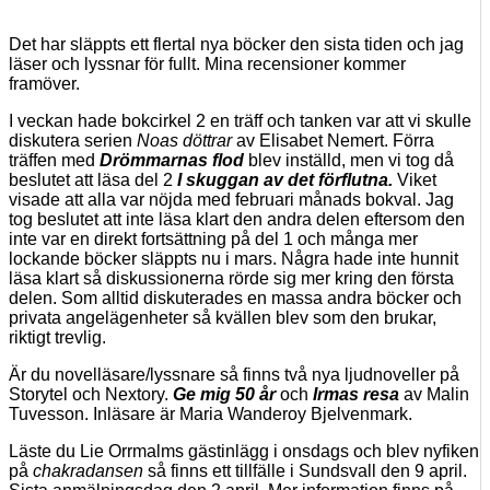
Det har släppts ett flertal nya böcker den sista tiden och jag
läser och lyssnar för fullt. Mina recensioner kommer
framöver.
I veckan hade bokcirkel 2 en träff och tanken var att vi skulle
diskutera serien
Noas döttrar
av Elisabet Nemert. Förra
träffen med
Drömmarnas flod
blev inställd, men vi tog då
beslutet att läsa del 2
I skuggan av det förflutna.
Viket
visade att alla var nöjda med februari månads bokval. Jag
tog beslutet att inte läsa klart den andra delen eftersom den
inte var en direkt fortsättning på del 1 och många mer
lockande böcker släppts nu i mars. Några hade inte hunnit
läsa klart så diskussionerna rörde sig mer kring den första
delen. Som alltid diskuterades en massa andra böcker och
privata angelägenheter så kvällen blev som den brukar,
riktigt trevlig.
Är du novelläsare/lyssnare så finns två nya ljudnoveller på
Storytel och Nextory.
Ge mig 50 år
och
Irmas resa
av Malin
Tuvesson. Inläsare är Maria Wanderoy Bjelvenmark.
Läste du Lie Orrmalms gästinlägg i onsdags och blev nyfiken
på
chakradansen
så finns ett tillfälle i Sundsvall den 9 april.