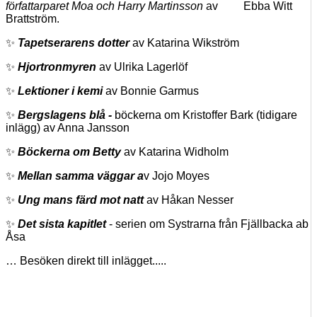
författarparet Moa och Harry Martinsson
av Ebba Witt
Brattström.
✨
Tapetserarens dotter
av Katarina Wikström
✨
Hjortronmyren
av Ulrika Lagerlöf
✨
Lektioner i kemi
av Bonnie Garmus
✨
Bergslagens blå -
böckerna om Kristoffer Bark (tidigare
inlägg) av Anna Jansson
✨
Böckerna om Betty
av Katarina Widholm
✨
Mellan samma väggar a
v Jojo Moyes
✨
Ung mans färd mot natt
av Håkan Nesser
✨
Det sista kapitlet
- serien om Systrarna från Fjällbacka ab
Åsa
… Besöken direkt till inlägget.....