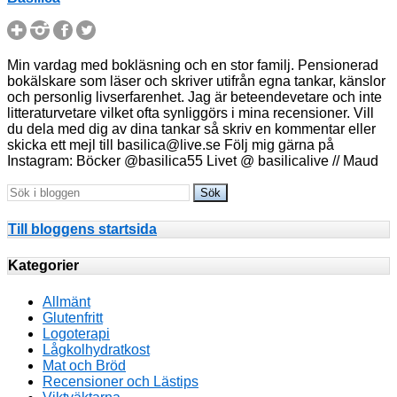
Min vardag med bokläsning och en stor familj. Pensionerad
bokälskare som läser och skriver utifrån egna tankar, känslor
och personlig livserfarenhet. Jag är beteendevetare och inte
litteraturvetare vilket ofta synliggörs i mina recensioner. Vill
du dela med dig av dina tankar så skriv en kommentar eller
skicka ett mejl till basilica@live.se Följ mig gärna på
Instagram: Böcker @basilica55 Livet @ basilicalive // Maud
Till bloggens startsida
Kategorier
Allmänt
Glutenfritt
Logoterapi
Lågkolhydratkost
Mat och Bröd
Recensioner och Lästips