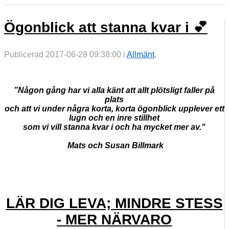
Ögonblick att stanna kvar i 💕
Publicerad 2017-06-28 09:38:00 i
Allmänt
,
”Någon
gång har vi alla känt att allt plötsligt faller på
plats
och att vi under några korta,
korta ögonblick upplever ett
lugn och en inre stillhet
som vi vill stanna kvar i och ha mycket mer av."
Mats och Susan Billmark
LÄR DIG LEVA; MINDRE STESS
- MER NÄRVARO