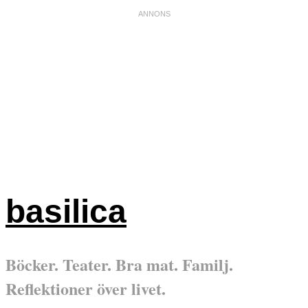
basilica
Böcker. Teater. Bra mat. Familj.
Reflektioner över livet.