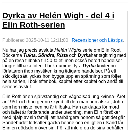
Dyrka av Helén Wigh - del 4 i
Elin Roth-serien
Publicerad 2025-10-11 12:11:00 i
Recensioner och Lästips
,
Nu har jag precis avslutat
Helén Wighs
serie om Elin Root.
Böckerna
Tukta, Söndra, Rista
och
Dyrka
har tagit mig med
på en resa tillbaka till 50-talet, men också berört händelser
längre tillbaka tiden. I bok nummer fyra
Dyrka
knyter nu
författaren ihop mystiken kring tidigare händelser. På ett
skickligt sätt lyckas hon bygga upp en spänning som följer
hela serien, i bok efter bok, kapitel efter kapitel och ändå till
seriens avslut.
Elin Roth är en självständig och våghalsad ung kvinna- Året
är 1951 och hon ger nu skydd till den man hon älskar, John
som hon miste men nu är tillbaka. Han anklagas för mord
och fallet är fortfarande under utedning, men Elin försöker
med hjälp av sin familj att härbärgera honom så gott det går.
Sändebudet fortsätter gäcka henne och enligt en utsänd får
Elin en dödsdom över sig. För att inte oroa de sina behåller