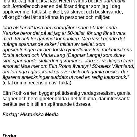
ibland. Jag har också läst Helen Wighs böcker
Järnmärkt
och
Jordoffer
och ser en del förändringar som jag i dag
upplever mer lättläst, enkelt, välskrivet och beskrivande,
vilket gör det lätt att känna in personer och miljöer.
”
Jag älskar att läsa om mordgåtor i sann 50-tals anda.
Kanske beror det på att jag är 50-talist, för ung för att vara
med -68 och för gammal för punken. Men visst hände det
många spännande saker i mitten av seklet, som
uppskjutningen av den första rymndfarkosten, rockmusikens
första ackord och Maria Lang (Dagmar Lange) som skrev
sina spännande slutledningsromaner. Jag ser verkligen fram
emot att läsa mer om Elin Roths äventyr i 50-talets Värmland,
om loranga i glas, korvköp över disk och gamla böcker där
ägarens anteckningar suddats ut med en redig kautschuk.”
(citat ur min recension av Tukta)
Elin Roth-serien bygger på tidsenlig vardagsrealism, gamla
sägner och hemligheter dolda i det förflutna, där intressanta
berättelser blir till en spännande tidsresa.
Förlag:
Historiska Media
Dyrka