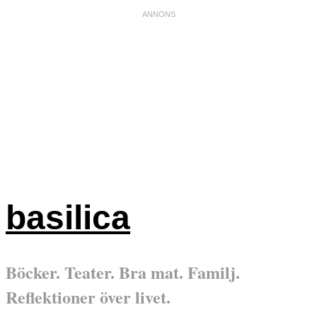
basilica
Böcker. Teater. Bra mat. Familj.
Reflektioner över livet.