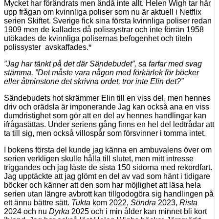
Mycket har förändrats men ändå inte allt. Helen Wigh tar här
upp frågan om kvinnliga poliser som nu är aktuell i Netflix
serien Skiftet. Sverige fick sina första kvinnliga poliser redan
1909 men de kallades då polissystrar och inte förrän 1958
utökades de kvinnliga polisernas befogenhet och titeln
polissyster avskaffades.*
”Jag har tänkt på det där Sändebudet”, sa farfar med svag
stämma. ”Det måste vara någon med förkärlek för böcker
eller åtminstone det skrivna ordet, tror inte Elin det?”
Sändebudets hot skrämmer Elin till en viss del, men hennes
driv och orädsla är imponerande Jag kan också ana en viss
dumdristighet som gör att en del av hennes handlingar kan
ifrågasättas. Under seriens gång finns en hel del ledtrådar att
ta till sig, men också villospår som försvinner i tomma intet.
I bokens första del kunde jag känna en ambuvalens över om
serien verkligen skulle hålla till slutet, men mitt intresse
triggandes och jag läste de sista 150 sidorna med rekordfart.
Jag upptäckte att jag glömt en del av vad som hänt i tidigare
böcker och känner att den som har möjlighet att läsa hela
serien utan längre avbrott kan tillgodogöra sig handlingen på
ett ännu bättre sätt.
Tukta
kom 2022,
Söndra
2023,
Rista
2024 och nu
Dyrka
2025 och i min ålder kan minnet bli kort