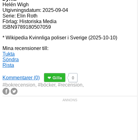
Helén Wigh
Utgivningsdatum: 2
025-09-04
Serie:
Elin Roth
Förlag:
Historiska Media
ISBN
9789180507059
* Wikipedia Kvinnliga poliser i Sverige (2025-10-10)
Mina recensioner till:
Tukta
Söndra
Rista
Gilla
0
Kommentarer (0)
#bokrecension
,
#böcker
,
#recension
,