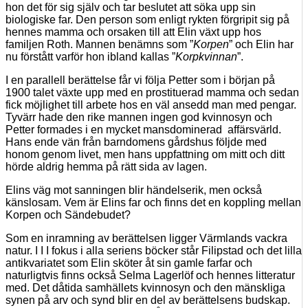
hon det för sig själv och tar beslutet att söka upp sin
biologiske far. Den person som enligt rykten förgripit sig på
hennes mamma och orsaken till att Elin växt upp hos
familjen Roth. Mannen benämns som ”
Korpen
” och Elin har
nu förstått varför hon ibland kallas ”
Korpkvinnan
”.
I en parallell berättelse får vi följa Petter som i början på
1900 talet växte upp med en prostituerad mamma och sedan
fick möjlighet till arbete hos en väl ansedd man med pengar.
Tyvärr hade den rike mannen ingen god kvinnosyn och
Petter formades i en mycket mansdominerad affärsvärld.
Hans ende vän från barndomens gårdshus följde med
honom genom livet, men hans uppfattning om mitt och ditt
hörde aldrig hemma på rätt sida av lagen.
Elins väg mot sanningen blir händelserik, men också
känslosam. Vem är Elins far och finns det en koppling mellan
Korpen och Sändebudet?
Som en inramning av berättelsen ligger Värmlands vackra
natur. I I I fokus i alla seriens böcker står Filipstad och det lilla
antikvariatet som Elin sköter åt sin gamle farfar och
naturligtvis finns också Selma Lagerlöf och hennes litteratur
med. Det dåtida samhällets kvinnosyn och den mänskliga
synen på arv och synd blir en del av berättelsens budskap.