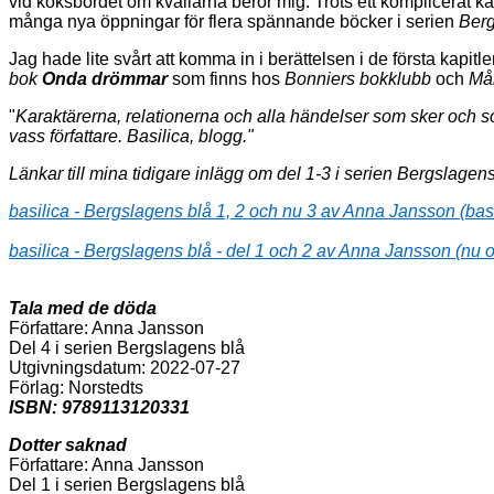
vid köksbordet om kvällarna berör mig. Trots ett komplicerat kä
många nya öppningar för flera spännande böcker i serien
Berg
Jag hade lite svårt att komma in i berättelsen i de första kapit
bok
Onda drömmar
som finns hos
Bonniers bokklubb
och
Må
"
Karaktärerna, relationerna och alla händelser som sker och so
vass författare. Basilica, blogg."
Länkar till mina tidigare inlägg om del 1-3 i serien Bergslagens
basilica - Bergslagens blå 1, 2 och nu 3 av Anna Jansson (bas
basilica - Bergslagens blå - del 1 och 2 av Anna Jansson (nu o
Tala med de döda
Författare: Anna Jansson
Del 4 i serien Bergslagens blå
Utgivningsdatum: 2022-07-27
Förlag: Norstedts
ISBN: 9789113120331
Dotter saknad
Författare: Anna Jansson
Del 1 i serien Bergslagens blå