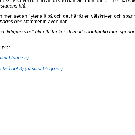
rleksliv så vet han nu ändå vad han vill, men han är inte lika sä
slagens blå.
len men sedan flyter allt på och det här är en välskriven och spä
nades bok
stämmer in även här.
m tidigare skett blir alla länkar till en lite obehaglig men spä
 blå:
ilicablogg.se)
ckså del 3) (basilicablogg.se)