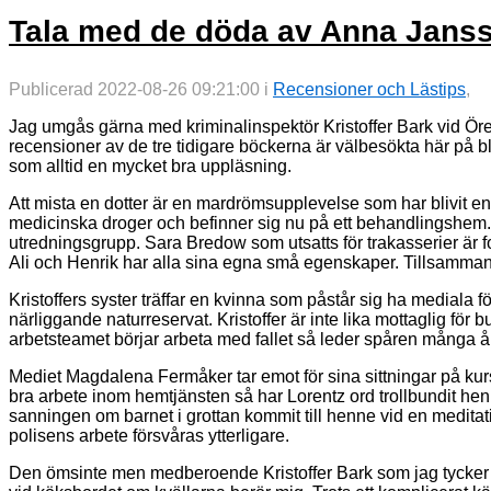
Tala med de döda av Anna Jansso
Publicerad 2022-08-26 09:21:00 i
Recensioner och Lästips
,
Jag umgås gärna med kriminalinspektör Kristoffer Bark vid Ör
recensioner av de tre tidigare böckerna är välbesökta här på
som alltid en mycket bra uppläsning.
Att mista en dotter är en mardrömsupplevelse som har blivit en
medicinska droger och befinner sig nu på ett behandlingshem. I 
utredningsgrupp. Sara Bredow som utsatts för trakasserier är f
Ali och Henrik har alla sina egna små egenskaper. Tillsammans
Kristoffers syster träffar en kvinna som påstår sig ha mediala f
närliggande naturreservat. Kristoffer är inte lika mottaglig fö
arbetsteamet börjar arbeta med fallet så leder spåren många år 
Mediet Magdalena Fermåker tar emot för sina sittningar på kur
bra arbete inom hemtjänsten så har Lorentz ord trollbundit henn
sanningen om barnet i grottan kommit till henne vid en medita
polisens arbete försvåras ytterligare.
Den ömsinte men medberoende Kristoffer Bark som jag tycker s