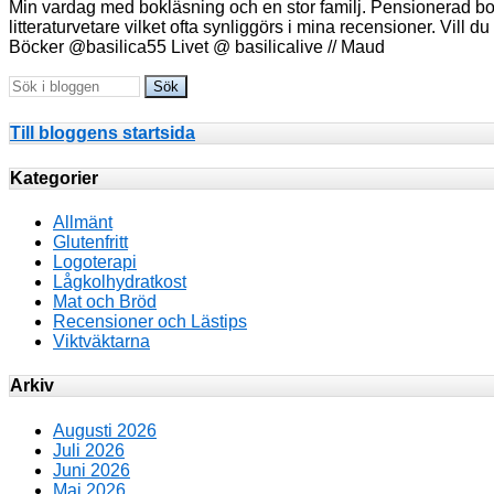
Min vardag med bokläsning och en stor familj. Pensionerad bokä
litteraturvetare vilket ofta synliggörs i mina recensioner. Vill 
Böcker @basilica55 Livet @ basilicalive // Maud
Till bloggens startsida
Kategorier
Allmänt
Glutenfritt
Logoterapi
Lågkolhydratkost
Mat och Bröd
Recensioner och Lästips
Viktväktarna
Arkiv
Augusti 2026
Juli 2026
Juni 2026
Maj 2026