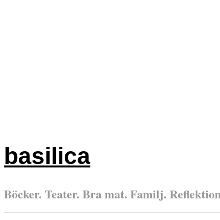
basilica
Böcker. Teater. Bra mat. Familj. Reflektione