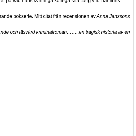
ker på vad hans kvinnliga kollega Mia Berg vill. Här finns
nnande bokserie. Mitt citat från recensionen av
Anna Janssons
nnande och läsvärd kriminalroman……..en tragisk historia av en