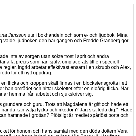
nna Jansson
ute i bokhandeln och som e- och ljudbok. Mina
 Jag valde ljudboken den här gången och Fredde Granberg gör
e inte av sorgen utan sökte tröst i sprit och andra
r alla precis som han själv, omplacerats till en speciell
regler. Ingrid arbetar effektivast ensam i en skrubb och Alex,
do för ett nytt uppdrag.
en flicka och kroppen skall finnas i en blockstensgrotta i ett
 han området och hittar skelettet efter en nioårig flicka. När
nnar hemma från arbetet och sjukskriver sig.
grundare och guru. Trots att Magdalena är gift och hade ett
lig när du kan välja lycka och rikedom? Jag ska leda dig." Hade
an hamnade i grottan? Plötsligt är mediet spårlöst borta och
mycket för honom och hans samtal med den döda dottern Vera