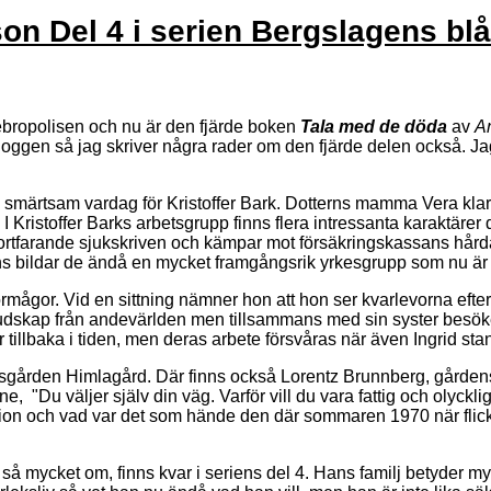
n Del 4 i serien Bergslagens blå
ebropolisen och nu är den fjärde boken
Tala med de döda
av
A
 bloggen så jag skriver några rader om den fjärde delen också.
 smärtsam vardag för Kristoffer Bark. Dotterns mamma Vera klarad
Kristoffer Barks arbetsgrupp finns flera intressanta karaktärer dä
ortfarande sjukskriven och kämpar mot försäkringskassans hårda 
 bildar de ändå en mycket framgångsrik yrkesgrupp som nu är re
örmågor. Vid en sittning nämner hon att hon ser kvarlevorna efter 
r budskap från andevärlden men tillsammans med sin syster besöker
tillbaka i tiden, men deras arbete försvåras när även Ingrid sta
sgården Himlagård. Där finns också Lorentz Brunnberg, gårdens 
e, "Du väljer själv din väg. Varför vill du vara fattig och olyck
tion och vad var det som hände den där sommaren 1970 när flick
å mycket om, finns kvar i seriens del 4. Hans familj betyder 