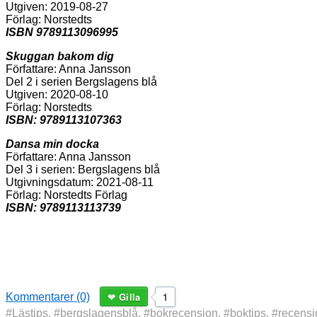
Utgiven: 2019-08-27
Förlag: Norstedts
ISBN 9789113096995
Skuggan bakom dig
Författare: Anna Jansson
Del 2 i serien Bergslagens blå
Utgiven: 2020-08-10
Förlag: Norstedts
ISBN: 9789113107363
Dansa min docka
Författare: Anna Jansson
Del 3 i serien: Bergslagens blå
Utgivningsdatum: 2021-08-11
Förlag: Norstedts Förlag
ISBN: 9789113113739
Gilla
1
Kommentarer (0)
#Lästips
,
#bergslagensblå
,
#bokrecension
,
#boktips
,
#recensi