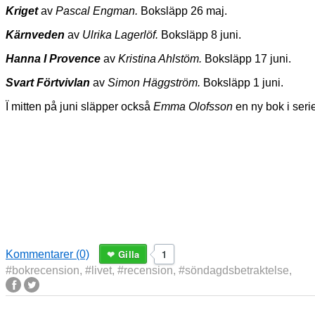
Kriget
av
Pascal Engman.
Boksläpp 26 maj.
Kärnveden
av
Ulrika Lagerlöf.
Boksläpp 8 juni.
Hanna I Provence
av
Kristina Ahlstöm.
Boksläpp 17 juni.
Svart Förtvivlan
av
Simon Häggström.
Boksläpp 1 juni.
Ï mitten på juni släpper också
Emma Olofsson
en ny bok i ser
Gilla
1
Kommentarer (0)
#bokrecension
,
#livet
,
#recension
,
#söndagdsbetraktelse
,