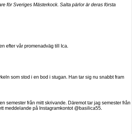
 för Sveriges Mästerkock. Salta pärlor är deras första
n efter vår promenadväg till Ica.
ykeln som stod i en bod i stugan. Han tar sig nu snabbt fram
gen semester från
mitt skrivande. Däremot tar jag semester från
ler ett meddelande på Instagramkontot @basilica55.