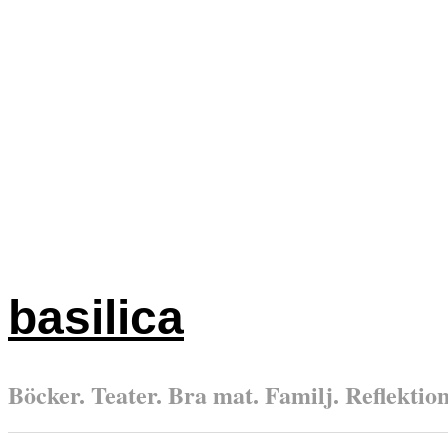
basilica
Böcker. Teater. Bra mat. Familj. Reflektione