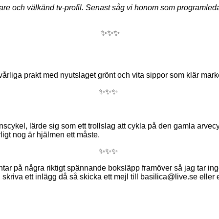
e och välkänd tv-profil. Senast såg vi honom som programledare
✨✨✨
årliga prakt med nyutslaget grönt och vita sippor som klär marke
✨✨✨
scykel, lärde sig som ett trollslag att cykla på den gamla arvec
ligt nog är hjälmen ett måste.
✨✨✨
ntar på några riktigt spännande boksläpp framöver så jag tar in
u skriva ett inlägg då så skicka ett mejl till basilica@live.se el