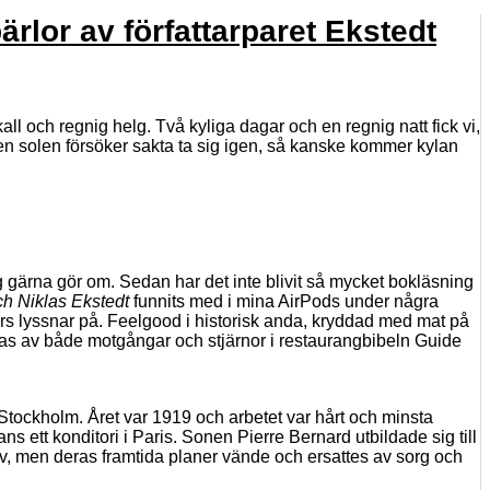
rlor av författarparet Ekstedt
kall och regnig helg. Två kyliga dagar och en regnig natt fick vi,
men solen försöker sakta ta sig igen, så kanske kommer kylan
ag gärna gör om. Sedan har det inte blivit så mycket bokläsning
ch Niklas Ekstedt
funnits med i mina AirPods under några
ars lyssnar på. Feelgood i historisk anda, kryddad med mat på
ntas av både motgångar och stjärnor i restaurangbibeln Guide
Stockholm. Året var 1919 och arbetet var hårt och minsta
ett konditori i Paris. Sonen Pierre Bernard utbildade sig till
v, men deras framtida planer vände och ersattes av sorg och