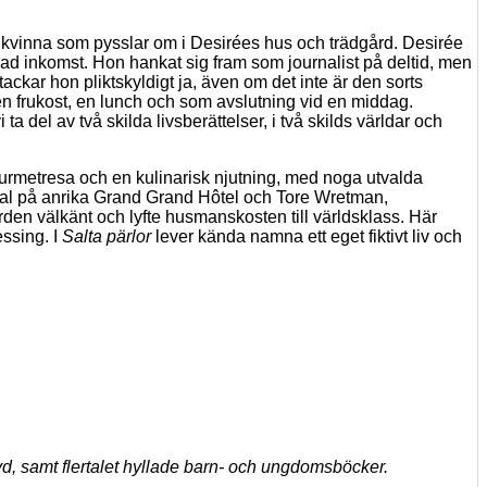
 ny kvinna som pysslar om i Desirées hus och trädgård. Desirée
gad inkomst. Hon hankat sig fram som journalist på deltid, men
ackar hon pliktskyldigt ja, även om det inte är den sorts
 en frukost, en lunch och som avslutning vid en middag.
 del av två skilda livsberättelser, i två skilds världar och
urmetresa och en kulinarisk njutning, med noga utvalda
onal på anrika Grand Grand Hôtel och Tore Wretman,
den välkänt och lyfte husmanskosten till världsklass. Här
ssing. I
Salta pärlor
lever kända namna ett eget fiktivt liv och
, samt flertalet hyllade barn- och ungdomsböcker.