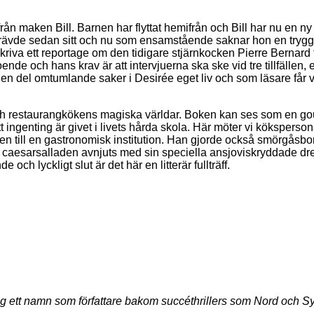
t från maken Bill. Barnen har flyttat hemifrån och Bill har nu en
et krävde sedan sitt och nu som ensamstående saknar hon en tryg
kriva ett reportage om den tidigare stjärnkocken Pierre Bernard t
de och hans krav är att intervjuerna ska ske vid tre tillfällen,
n del omtumlande saker i Desirée eget liv och som läsare får vi ta
och restaurangkökens magiska världar. Boken kan ses som en go
 ingenting är givet i livets hårda skola. Här möter vi kökspers
 till en gastronomisk institution. Han gjorde också smörgåsbor
 caesarsalladen avnjuts
med sin speciella ansjoviskryddade dre
h lyckligt slut är det här en litterär fullträff.
 ett namn som författare bakom succéthrillers som Nord och Syd