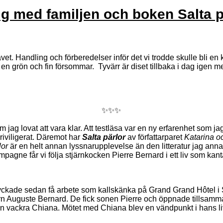
g med familjen och boken Salta pä
vet. Handling och förberedelser inför det vi trodde skulle bli en 
en grön och fin försommar. Tyvärr är diset tillbaka i dag igen 
✨✨✨
jag lovat att vara klar. Att testläsa var en ny erfarenhet som j
iviligerat. Däremot har
Salta pärlor
av författarparet
Katarina o
lor
är en helt annan lyssnarupplevelse än den litteratur jag ann
pagne får vi följa stjärnkocken Pierre Bernard i ett liv som ka
lyckade sedan få arbete som kallskänka på Grand Grand Hôtel i 
 Auguste Bernard. De fick sonen Pierre och öppnade tillsammans 
n vackra Chiana. Mötet med Chiana blev en vändpunkt i hans li