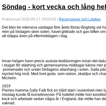
Söndag - kort vecka och lång hel
Publicerad 2026-05-17 19:03:00 i
Recensioner och Lästips
,
Det blev tre intensiva vardagar före årets första långhelg vid ha
men på lördagen sken solen, havet glittrade och gav löften om 
att släppa även på eftermiddagen i dag.
Innan helgen hann precis avsluta testläsningen innan det datum 
i stugan för städning och gemensamma middagar känns mer pr
promenader och under lördagens altanhäng i solen.
Salta pär
mycket hög nivå. Med livet goda som ostron, skaldjur och cham
Michelin.
1919
Pierres mamma Sally Falk fick en hård start i vuxenlivet men 
misstag kunde få konsekvenser. På hotellet mötte hon konditorn
kock och arbetade sedan några år i England, där mötte han de
saknad.