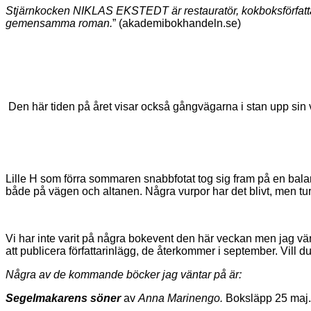
Stjärnkocken NIKLAS EKSTEDT är restauratör, kokboksförfattar
gemensamma roman.
” (akademibokhandeln.se)
Den här tiden på året visar också gångvägarna i stan upp sin v
Lille H som förra sommaren snabbfotat tog sig fram på en balan
både på vägen och altanen. Några vurpor har det blivt, men tur
Vi har inte varit på några bokevent den här veckan men jag vä
att publicera författarinlägg, de återkommer i september. Vill d
Några av de kommande böcker jag väntar på är:
Segelmakarens
söner
av
Anna Marinengo.
Boksläpp 25 maj.