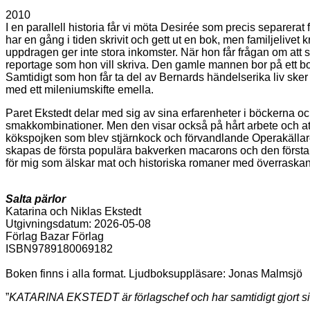
2010
I en parallell historia får vi möta Desirée som precis separera
har en gång i tiden skrivit och gett ut en bok, men familjeliv
uppdragen ger inte stora inkomster. När hon får frågan om att s
reportage som hon vill skriva. Den gamle mannen bor på ett boen
Samtidigt som hon får ta del av Bernards händelserika liv sker e
med ett mileniumskifte emella.
Paret Ekstedt delar med sig av sina erfarenheter i böckerna 
smakkombinationer. Men den visar också på hårt arbete och att
kökspojken som blev stjärnkock och förvandlande Operakällaren
skapas de första populära bakverken macarons och den första
för mig som älskar mat och historiska romaner med överraskande oc
Salta pärlor
Katarina och Niklas Ekstedt
Utgivningsdatum: 2026-05-08
Förlag Bazar Förlag
ISBN9789180069182
Boken finns i alla format. Ljudboksuppläsare: Jonas Malmsjö
”
KATARINA EKSTEDT är förlagschef och har samtidigt gjort sig