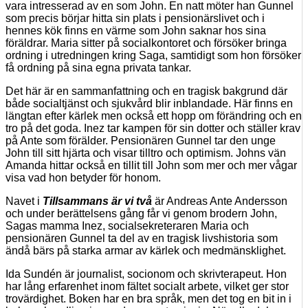
vara intresserad av en som John. En natt möter han Gunnel
som precis börjar hitta sin plats i pensionärslivet och i
hennes kök finns en värme som John saknar hos sina
föräldrar. Maria sitter på socialkontoret och försöker bringa
ordning i utredningen kring Saga, samtidigt som hon försöker
få ordning på sina egna privata tankar.
Det här är en sammanfattning och en tragisk bakgrund där
både socialtjänst och sjukvård blir inblandade. Här finns en
längtan efter kärlek men också ett hopp om förändring och en
tro på det goda. Inez tar kampen för sin dotter och ställer krav
på Ante som förälder. Pensionären Gunnel tar den unge
John till sitt hjärta och visar tilltro och optimism. Johns vän
Amanda hittar också en tillit till John som mer och mer vågar
visa vad hon betyder för honom.
Navet i
Tillsammans är vi två
är Andreas Ante Andersson
och under berättelsens gång får vi genom brodern John,
Sagas mamma Inez, socialsekreteraren Maria och
pensionären Gunnel ta del av en tragisk livshistoria som
ändå bärs på starka armar av kärlek och medmänsklighet.
Ida Sundén är journalist, socionom och skrivterapeut. Hon
har lång erfarenhet inom fältet socialt arbete, vilket ger stor
trovärdighet. Boken har en bra språk, men det tog en bit in i