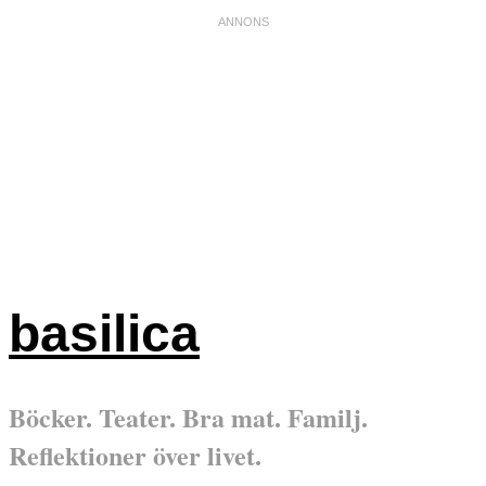
basilica
Böcker. Teater. Bra mat. Familj.
Reflektioner över livet.