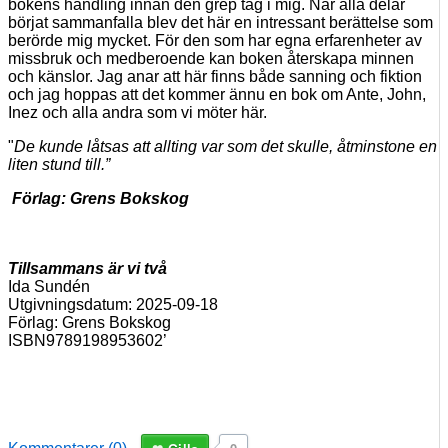
bokens handling innan den grep tag i mig. När alla delar
börjat sammanfalla blev det här en intressant berättelse som
berörde mig mycket. För den som har egna erfarenheter av
missbruk och medberoende kan boken återskapa minnen
och känslor. Jag anar att här finns både sanning och fiktion
och jag hoppas att det kommer ännu en bok om Ante, John,
Inez och alla andra som vi möter här.
"
De kunde låtsas att allting var som det skulle, åtminstone en
liten stund till.”
Förlag: Grens Bokskog
Tillsammans är vi två
Ida Sundén
Utgivningsdatum: 2025-09-18
Förlag: Grens Bokskog
ISBN9789198953602’