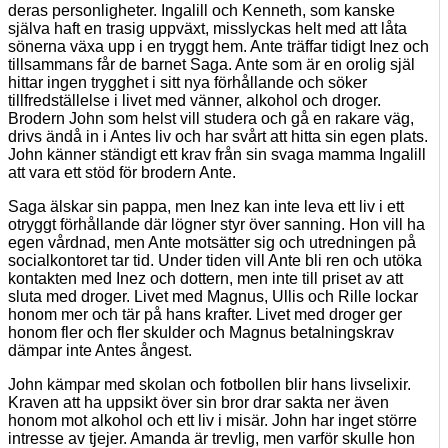
deras personligheter. Ingalill och Kenneth, som kanske
själva haft en trasig uppväxt, misslyckas helt med att låta
sönerna växa upp i en tryggt hem. Ante träffar tidigt Inez och
tillsammans får de barnet Saga. Ante som är en orolig själ
hittar ingen trygghet i sitt nya förhållande och söker
tillfredställelse i livet med vänner, alkohol och droger.
Brodern John som helst vill studera och gå en rakare väg,
drivs ändå in i Antes liv och har svårt att hitta sin egen plats.
John känner ständigt ett krav från sin svaga mamma Ingalill
att vara ett stöd för brodern Ante.
Saga älskar sin pappa, men Inez kan inte leva ett liv i ett
otryggt förhållande där lögner styr över sanning. Hon vill ha
egen vårdnad, men Ante motsätter sig och utredningen på
socialkontoret tar tid. Under tiden vill Ante bli ren och utöka
kontakten med Inez och dottern, men inte till priset av att
sluta med droger. Livet med Magnus, Ullis och Rille lockar
honom mer och tär på hans krafter. Livet med droger ger
honom fler och fler skulder och Magnus betalningskrav
dämpar inte Antes ångest.
John kämpar med skolan och fotbollen blir hans livselixir.
Kraven att ha uppsikt över sin bror drar sakta ner även
honom mot alkohol och ett liv i misär. John har inget större
intresse av tjejer. Amanda är trevlig, men varför skulle hon