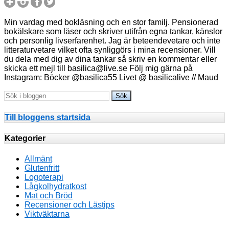
Min vardag med bokläsning och en stor familj. Pensionerad
bokälskare som läser och skriver utifrån egna tankar, känslor
och personlig livserfarenhet. Jag är beteendevetare och inte
litteraturvetare vilket ofta synliggörs i mina recensioner. Vill
du dela med dig av dina tankar så skriv en kommentar eller
skicka ett mejl till basilica@live.se Följ mig gärna på
Instagram: Böcker @basilica55 Livet @ basilicalive // Maud
Till bloggens startsida
Kategorier
Allmänt
Glutenfritt
Logoterapi
Lågkolhydratkost
Mat och Bröd
Recensioner och Lästips
Viktväktarna