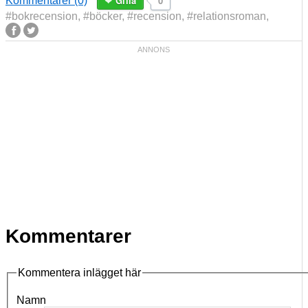
Gilla
0
Kommentarer (0)
#bokrecension
,
#böcker
,
#recension
,
#relationsroman
,
Kommentarer
Kommentera inlägget här
Namn