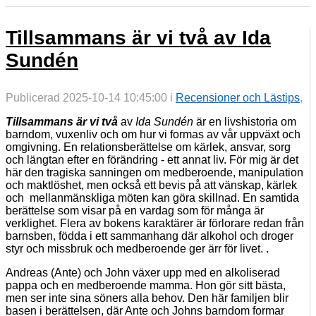
Tillsammans är vi två av Ida
Sundén
Publicerad 2025-10-14 10:45:00 i
Recensioner och Lästips
,
Tillsammans är vi två
av
Ida Sundén
är en livshistoria om
barndom, vuxenliv och om hur vi formas av vår uppväxt och
omgivning. En relationsberättelse om kärlek, ansvar, sorg
och längtan efter en förändring - ett annat liv. För mig är det
här den tragiska sanningen om medberoende, manipulation
och maktlöshet, men också ett bevis på att vänskap, kärlek
och mellanmänskliga möten kan göra skillnad. En samtida
berättelse som visar på en vardag som för många är
verklighet. Flera av bokens karaktärer är förlorare redan från
barnsben, födda i ett sammanhang där alkohol och droger
styr och missbruk och medberoende ger ärr för livet. .
Andreas (Ante) och John växer upp med en alkoliserad
pappa och en medberoende mamma. Hon gör sitt bästa,
men ser inte sina söners alla behov. Den här familjen blir
basen i berättelsen, där Ante och Johns barndom formar