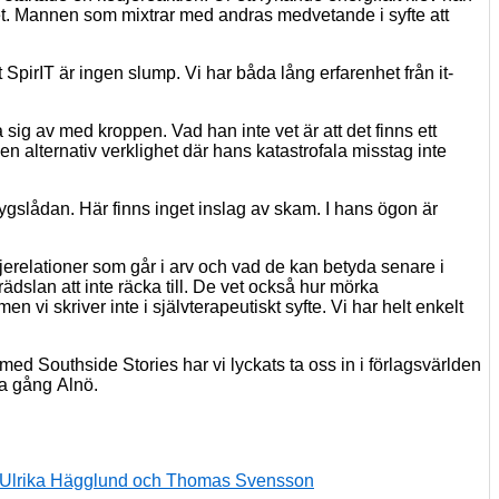
et. Mannen som mixtrar med andras medvetande i syfte att
t
SpirIT
är ingen slump.
Vi
har båda lång erfarenhet från
it-
ra sig av med kroppen. Vad han inte vet är att det finns ett
en alternativ verklighet där hans katastrofala misstag inte
ygslådan. Här finns inget inslag av skam. I hans ögon är
ljerelationer som går i arv och vad de kan betyda senare i
ädslan att inte räcka till. De vet också hur mörka
 men vi skriver inte i självterapeutiskt syfte. Vi har helt enkelt
t med
Southside
Stories
har v
i
lyckats ta
oss in i förlagsvärlden
a gång
Alnö.
 Ulrika Hägglund och Thomas Svensson