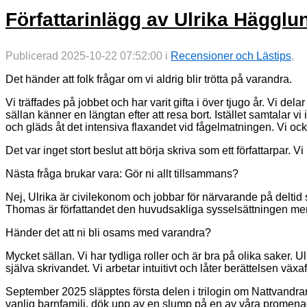
Författarinlägg av Ulrika Hägg
Publicerad 2025-10-22 07:52:00 i
Recensioner och Lästips
,
Det händer att folk frågar om vi aldrig blir trötta på varandra.
Vi träffades på jobbet och har varit gifta i över tjugo år. Vi delar
sällan känner en längtan efter att resa bort. Istället
samtalar
vi 
och
gläds åt
det
intensiva flaxandet vid fågelmatningen.
Vi
ock
Det var inget stort beslut att börja skriva som ett författarpar.
Nästa fråga
brukar vara
: Gör ni
allt tillsammans
?
Nej
,
Ulrika
är civilekonom och jobbar för närvarande på deltid
Thomas är författandet den huvudsakliga sysselsättningen
me
Händer det att ni bli osams med varandra
?
M
ycket sällan. Vi har tydliga roller och är bra på olika saker.
själva skrivandet. Vi arbetar intuitivt
och låter
berättelsen väx
a
S
eptember
2025 släpp
te
s första delen i trilogin
om
Nattvandra
vanlig barnfamilj
, dök upp av en slump på en av
våra
promenad