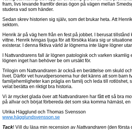
fram, livs levande framför
deras
ögon
på vägen mellan Smedsg
studera vad som händer.
Sedan skrev historien sig själv, som det brukar heta.
Att
Henrik
sektorn
.
Henrik
är på väg hem från en fest på jobbet. I berusat tillstånd k
vittne.
Henrik tvingas ljuga för att försöka klara sig ur situatione
existerar. I denna fiktiva värld är lögnerna inte lägre lögner u
I Nattvandrarens fall är lögnen patologisk och varken skamlig 
lögnen inget han behöver be om ursäkt för.
Trilogin om Nattvandraren är
också
en berättelse om skuld och
livet.
Därför vet huvudpersoner
na
hur det känns att som barn tv
familjehemligheter kan prägla en familj och leda till rotlöshet
velat berätta en riktigt bra historia.
Vi är mycket glada över att
Nattvandraren
har
fått ett
så
bra mot
på allvar och
börjat förbereda det som ska komma härnäst, en n
Ulrika Hägglund och Thomas Svensson
www.hägglundsvensson.se
Tack
! Vill du läsa min recension av
Nattvandraren
(den första 