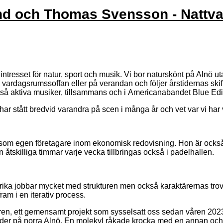
lund och Thomas Svensson - Nattv
 intresse
t för
natur, sport och musik. Vi bor naturskönt på Alnö ut
i vardagsrumssoffan eller på verandan och följer
årstidernas
skif
så aktiva musiker, tillsammans och i
Americanabandet
Blue
Edi
 Vi har stått bredvid varandra på scen i många år och vet var vi ha
 som egen företagare inom ekonomisk redovisning. Hon är också a
n
åtskilliga timmar varje vecka
tillbringas också i
padelhallen
.
 Ulrika jobbar mycket med strukturen men också karaktärernas trov
fram i en iterativ process.
ren, ett gemensamt projekt som sysselsatt oss sedan våren 202
er på norra Alnö.
En molekyl råkade krocka med en annan och st