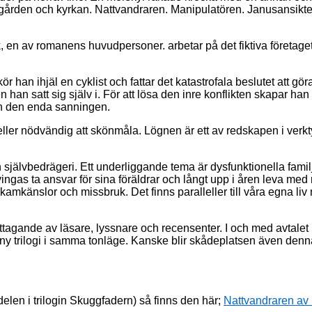
ården och kyrkan
. Nattvandraren. Manipulatören. Janusansikt
, en av
romanens huvudpersoner
.
arbetar på det fiktiva företage
ör han ihjäl en cyklist och fattar det katastrofala beslutet att gö
n han satt sig själv i.
För att lösa den inre konflikten skapar han 
tan den enda sanningen.
eller nödvändig att
skönmåla. Lögnen är ett av redskapen i verkt
 självbedrägeri. Ett
underliggande
tema
är dysfunktionella fami
ingas ta ansvar för sina föräldrar och långt upp i åren leva med r
, skamkänslor och missbruk.
Det finns paralleller till våra egna liv
tagande av läsare, lyssnare och recensenter.
I och med avtale
y trilogi
i samma tonläge
. K
anske
blir skådeplatsen
även den
n
delen i trilogin Skuggfadern) så finns den här;
Nattvandraren av