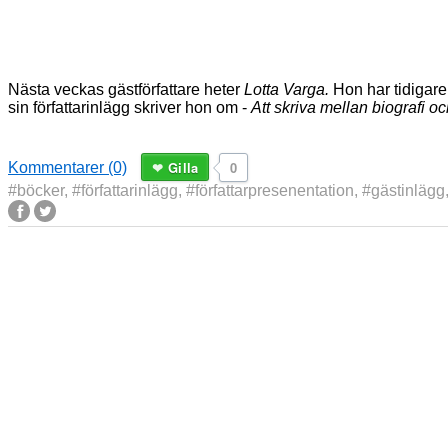
Nästa veckas gästförfattare heter
Lotta Varga.
Hon har tidigare
sin författarinlägg skriver hon om -
Att skriva mellan biografi och
Gilla
0
Kommentarer (0)
#böcker
,
#författarinlägg
,
#författarpresenentation
,
#gästinlägg