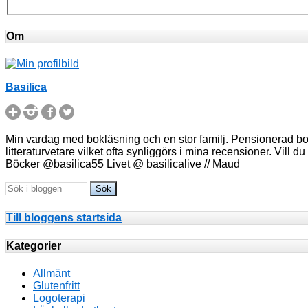
Om
Basilica
Min vardag med bokläsning och en stor familj. Pensionerad bokä
litteraturvetare vilket ofta synliggörs i mina recensioner. Vill 
Böcker @basilica55 Livet @ basilicalive // Maud
Till bloggens startsida
Kategorier
Allmänt
Glutenfritt
Logoterapi