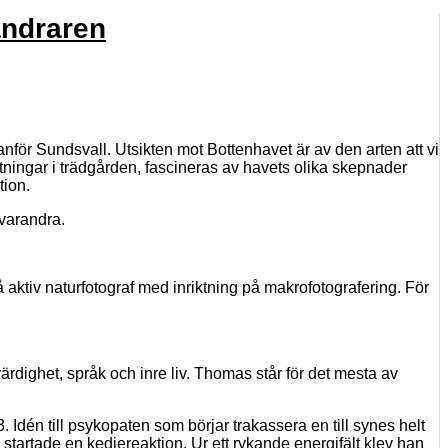
andraren
anför Sundsvall. Utsikten mot Bottenhavet är av den arten att vi
tningar i trädgården, fascineras av havets olika skepnader
tion
.
r varandra.
ktiv naturfotograf med inriktning på makrofotografering. För
ärdighet, språk och inre liv. Thomas står för det mesta av
3.
Idén till
psykopaten som börjar trakassera en till synes helt
artade en kedjereaktion. Ur ett rykande energifält klev han