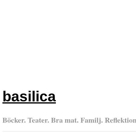
basilica
Böcker. Teater. Bra mat. Familj. Reflektione