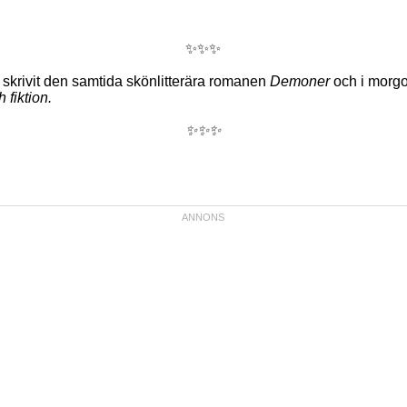
✨✨✨
 skrivit den samtida skönlitterära romanen
Demoner
och i morg
 fiktion.
✨✨✨
,