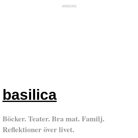
basilica
Böcker. Teater. Bra mat. Familj.
Reflektioner över livet.