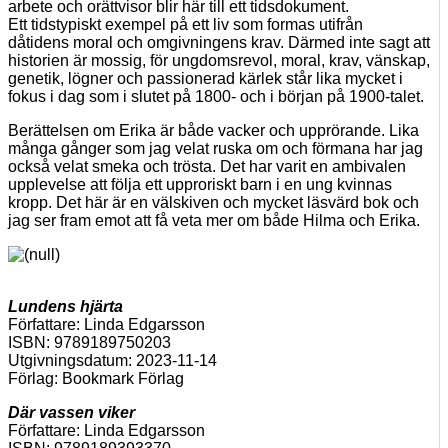
arbete och orättvisor blir här till ett tidsdokument.
Ett tidstypiskt exempel på ett liv som formas utifrån
dåtidens moral och omgivningens krav. Därmed inte sagt att
historien är mossig, för ungdomsrevol, moral, krav,
vänskap,
genetik, lögner och passionerad kärlek står lika mycket i
fokus i dag som i slutet på 1800- och i början på 1900-talet.
Berättelsen om Erika är både vacker och upprörande. Lika
många gånger som jag velat ruska om och förmana har jag
också velat smeka och trösta. Det har varit en ambivalen
upplevelse att följa ett upproriskt barn i en ung kvinnas
kropp. Det här är en välskiven och mycket läsvärd bok och
jag ser fram emot att få veta mer om både Hilma och Erika.
Lundens hjärta
Författare: Linda Edgarsson
ISBN: 9789189750203
Utgivningsdatum: 2023-11-14
Förlag: Bookmark Förlag
Där vassen viker
Författare: Linda Edgarsson