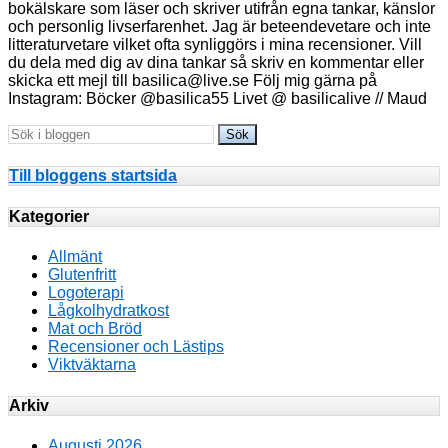
bokälskare som läser och skriver utifrån egna tankar, känslor
och personlig livserfarenhet. Jag är beteendevetare och inte
litteraturvetare vilket ofta synliggörs i mina recensioner. Vill
du dela med dig av dina tankar så skriv en kommentar eller
skicka ett mejl till basilica@live.se Följ mig gärna på
Instagram: Böcker @basilica55 Livet @ basilicalive // Maud
Till bloggens startsida
Kategorier
Allmänt
Glutenfritt
Logoterapi
Lågkolhydratkost
Mat och Bröd
Recensioner och Lästips
Viktväktarna
Arkiv
Augusti 2026