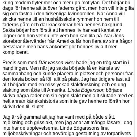
kring modern flyter mer och mer upp mot ytan. Det börjar bli
dags för henne att ta över faderns gård, men hon vill inte gifta
sig och fastna i den tidsenliga kvinnorollen. När Anna vill
skicka henne till en hushållsskola rymmer hon hem till
faderns gård och där krackelerar hela hennes bakgrund.
Sakta börjar hon förstå att hennes liv har varit kantat av
lögner och hon vet nu inte vem hon kan lita på. När Jons
storebror återvänder från Amerika får hon flera av sina frågor
besvarade men hans ankomst gör hennes liv allt mer
komplicerat.
Precis som med
Där vassen viker
hade jag en trög start in i
handlingen. Men när jag sakta började få en känsla av
sammanhang och kunde placera in platser och personer från
den första boken så föll allt på plats. Jag har tidigare läst att
allt började med en misslyckad släktforskning och en ung
släkting som åkte till Amerika.
Linda Edgarsson
började
skriva några rader om sin egen släkt men allt slutade med en
helt annan kärlekshistoria som inte gav henne ro förrän hon
skrivit den till slutet.
Jag är så gammal att jag har varit med på både slått,
mjölkning och grisslakt, men jag anar att många läsare i dag
inte har de upplevelserna. Linda Edgarssons fina
miljöbeskrivningar och trovärdiga gestaltning av torparlivets