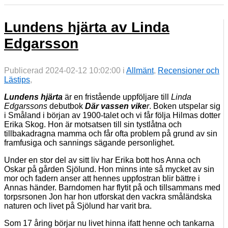
Lundens hjärta av Linda
Edgarsson
Publicerad 2024-02-12 10:02:00 i
Allmänt
,
Recensioner och
Lästips
,
Lundens hjärta
är en fristående uppföljare till
Linda
Edgarssons
debutbok
Där vassen vike
r
. Boken utspelar sig
i Småland i början av 1900-talet och vi får följa Hilmas dotter
Erika Skog. Hon är motsatsen till sin tystlåtna och
tillbakadragna mamma och får ofta problem på grund av sin
framfusiga och sannings sägande personlighet.
Under en stor del av sitt liv har Erika bott hos Anna och
Oskar på gården Sjölund. Hon minns inte så mycket av sin
mor och fadern anser att hennes uppfostran blir bättre i
Annas händer. Barndomen har flytit på och tillsammans med
torpsrsonen Jon har hon utforskat den vackra småländska
naturen och livet på Sjölund har varit bra.
Som 17 åring börjar nu livet hinna ifatt henne och tankarna