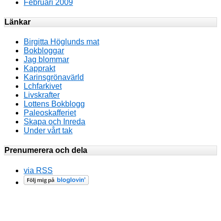
Februari 2009
Länkar
Birgitta Höglunds mat
Bokbloggar
Jag blommar
Kapprakt
Karinsgrönavärld
Lchfarkivet
Livskrafter
Lottens Bokblogg
Paleoskafferiet
Skapa och Inreda
Under vårt tak
Prenumerera och dela
via RSS