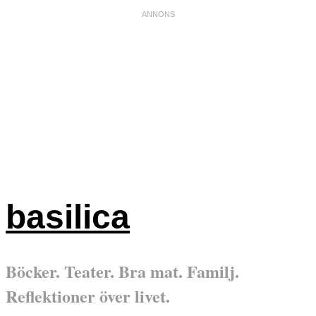
basilica
Böcker. Teater. Bra mat. Familj.
Reflektioner över livet.