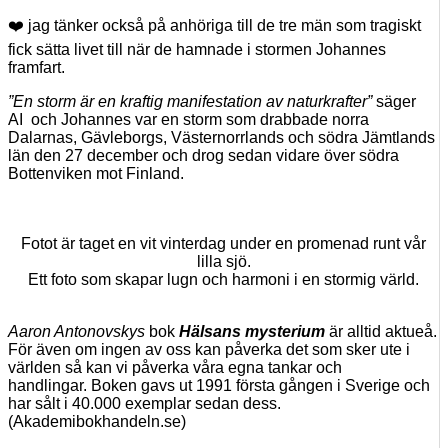
❤️
jag tänker också på anhöriga till de tre män som tragiskt
fick sätta livet till när de hamnade i stormen Johannes
framfart.
”
En storm är en kraftig manifestation av naturkrafter”
säger
AI och Johannes var en storm som drabbade norra
Dalarnas, Gävleborgs, Västernorrlands och södra Jämtlands
län den 27 december och drog sedan vidare över södra
Bottenviken mot Finland.
Fotot är taget en vit vinterdag under en promenad runt vår
lilla sjö.
Ett foto som skapar lugn och harmoni i en stormig värld.
Aaron Antonovskys
bok
Hälsans mysterium
är alltid aktueå.
För även om ingen av oss kan påverka det som sker ute i
världen så kan vi påverka våra egna tankar och
handlingar. Boken gavs ut 1991 första gången i Sverige och
har sålt i 40.000 exemplar sedan dess.
(Akademibokhandeln.se)