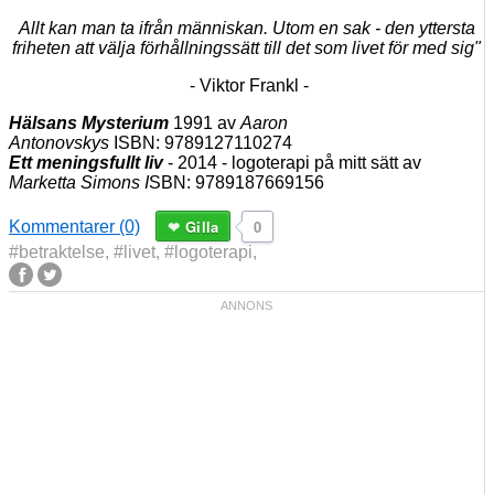
Allt kan man ta ifrån människan. Utom en sak - den yttersta
friheten att välja förhållningssätt till det som livet för med sig"
- Viktor Frankl -
Hälsans Mysterium
1991 av
Aaron
Antonovskys
ISBN: 9789127110274
Ett meningsfullt liv
- 2014 - logoterapi på mitt sätt av
Marketta Simons I
SBN: 9789187669156
Gilla
0
Kommentarer (0)
#betraktelse
,
#livet
,
#logoterapi
,