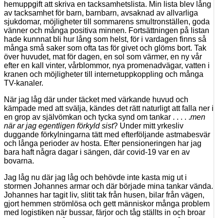
hemuppgift att skriva en tacksamhetslista. Min lista blev lång
av tacksamhet för barn, barnbarn, avsaknad av allvarliga
sjukdomar, möjligheter till sommarens smultronställen, goda
vänner och många positiva minnen. Fortsättningen på listan
hade kunnnat bli hur lång som helst, för i vardagen finns så
många små saker som ofta tas för givet och glöms bort. Tak
över huvudet, mat för dagen, en sol som värmer, en ny vår
efter en kall vinter, vårblommor, nya promenadvägar, vatten i
kranen och möjligheter till internetuppkoppling och många
TV-kanaler.
När jag låg där under täcket med värkande huvud och
kämpade med att svälja, kändes det rätt naturligt att falla ner i
en grop av självömkan och tycka synd om tankar . . . . .
men
när ar jag egentligen förkyld sist
? Under mitt yrkesliv
duggande förkylningarna tätt med efterföljande astmabesvär
och långa perioder av hosta. Efter pensioneringen har jag
bara haft några dagar i sängen, där covid-19 var en av
bovarna.
Jag låg nu där jag låg och behövde inte kasta mig ut i
stormen Johannes armar och där började mina tankar vända.
Johannes har tagit liv, slitit tak från husen, bilar från vägen,
gjort hemmen strömlösa och gett människor många problem
med logistiken när bussar, färjor och tåg ställts in och broar