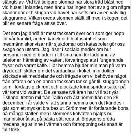
stängts av. Vid två tidigare stormar har stora träd blåst ned
vid huset i inlandet, men ännu har ingen hört av sig om några
skador där och stugan vid havet har setts om av en välvillig
stuggranne. Vilken oreda stormen ställt till med i skogen det
blir en senare fråga att se över.
Det som jag ändå är mest tacksam över och som ger hopp
för vår framtid, är den kärlek och hjälpsamhet som
medmänniskor visar när sjukdomar och katastrofer gör oss
svaga och utsatta. Jag läser i sociala medier om hur
personer med el bjuder in till sina hem för laddning av
telefoner, hämtning av vatten, förvaringsplats i fungerande
frysar och varmt kaffe. Här hemma bjuder min man på varm
dryck och sköter om det vardagliga i köket, min dottter
skickade ett meddelande och frågade om vi behövde något
från affären och en annan tacksam tanke går till stuggrannen
som i lördags gick runt och plockade kringspridda saker på
vår tomt vid vattnet. De senaste två åren har vi firat nyår i
Estland, tretton mil från Tallin och åkt hemmifrån den 28
december, i år valde vi att stanna hemma och det kändes i
går som ett mycket bra beslut. Strömmen är fortfarande borta
på många ställen men I stormens kölvatten hjälps nu
människor åt att på bästa sätt reda ut lördagens oreda
medans jag är inne i värmen och förhoppningsvis snart är
fullt frisk.