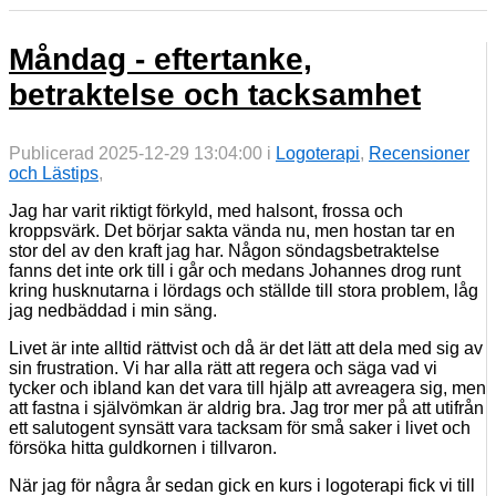
Måndag - eftertanke,
betraktelse och tacksamhet
Publicerad 2025-12-29 13:04:00 i
Logoterapi
,
Recensioner
och Lästips
,
Jag har varit riktigt förkyld, med halsont, frossa och
kroppsvärk. Det börjar sakta vända nu, men hostan tar en
stor del av den kraft jag har. Någon söndagsbetraktelse
fanns det inte ork till i går och medans Johannes drog runt
kring husknutarna i lördags och ställde till stora problem, låg
jag nedbäddad i min säng.
Livet är inte alltid rättvist och då är det lätt att dela med sig av
sin frustration. Vi har alla rätt att regera och säga vad vi
tycker och ibland kan det vara till hjälp att avreagera sig, men
att fastna i självömkan är aldrig bra. Jag tror mer på att utifrån
ett salutogent synsätt vara tacksam för små saker i livet och
försöka hitta guldkornen i tillvaron.
När jag för några år sedan gick en kurs i logoterapi fick vi till